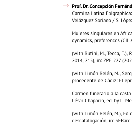
Prof. Dr. Concepción Fernán
Carmina Latina Epigraphica: 
Velázquez Soriano / S. Lóp
Mujeres singulares en Áfric
dynamics, preferences (CIL 
(with Butini, M., Tecca, F.)
2014, 215), in: ZPE 227 (20
(with Limón Belén, M., Sergi
procedente de Cádiz: El epit
Carmen funerario a la casta
César Chaparro, ed. by L. M
(with Limón Belén, M.), Edi
descatalogación, in: SEBarc