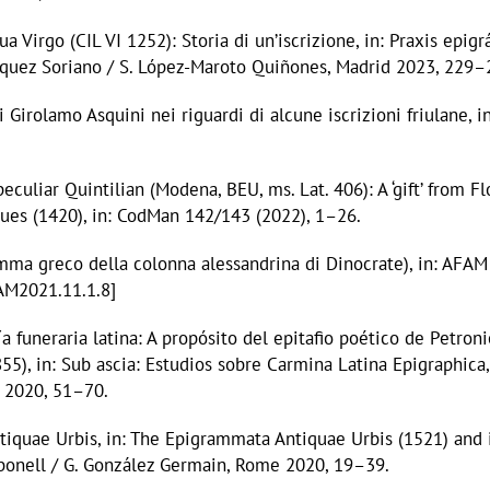
ua Virgo (CIL VI 1252): Storia di un’iscrizione, in: Praxis epig
lázquez Soriano / S. López-Maroto Quiñones, Madrid 2023, 229–
 di Girolamo Asquini nei riguardi di alcune iscrizioni friulane,
peculiar Quintilian (Modena, BEU, ms. Lat. 406): A ‘gift’ from 
ues (1420), in: CodMan 142/143 (2022), 1–26.
ramma greco della colonna alessandrina di Dinocrate), in: AFA
FAM2021.11.1.8]
a funeraria latina: A propósito del epitafio poético de Petron
55), in: Sub ascia: Estudios sobre Carmina Latina Epigraphica,
e 2020, 51–70.
iquae Urbis, in: The Epigrammata Antiquae Urbis (1521) and 
arbonell / G. González Germain, Rome 2020, 19–39.