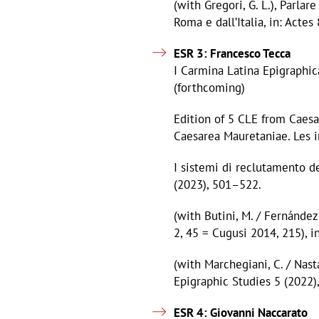
(with Gregori, G. L.), Parlar
Roma e dall’Italia, in: Act
ESR 3: Francesco Tecca
I Carmina Latina Epigraphica 
(forthcoming)
Edition of 5 CLE from Caesa
Caesarea Mauretaniae. Les in
I sistemi di reclutamento de
(2023), 501–522.
(with Butini, M. / Fernández
2, 45 = Cugusi 2014, 215), i
(with Marchegiani, C. / Nastas
Epigraphic Studies 5 (2022)
ESR 4: Giovanni Naccarato