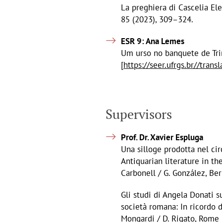
La preghiera di Cascelia El
85 (2023), 309–324.
ESR 9: Ana Lemes
Um urso no banquete de Trim
[
https://seer.ufrgs.br//tran
Supervisors
Prof. Dr. Xavier Espluga
Una silloge prodotta nel cir
Antiquarian literature in th
Carbonell / G. González, Ber
Gli studi di Angela Donati s
società romana: In ricordo di
Mongardi / D. Rigato, Rome