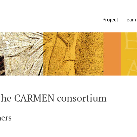
Project
Team
y the CARMEN consortium
hers