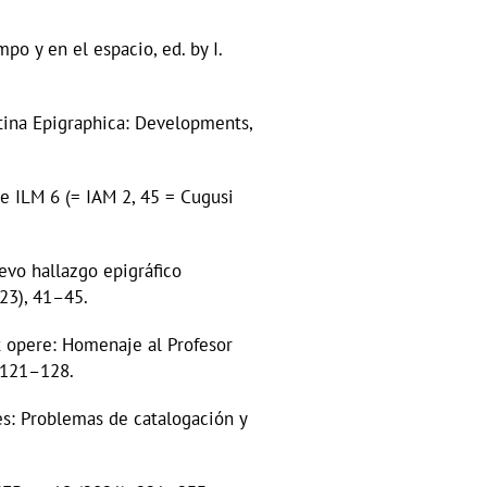
po y en el espacio, ed. by I.
tina Epigraphica: Developments,
 de ILM 6 (= IAM 2, 45 = Cugusi
uevo hallazgo epigráfico
023), 41–45.
et opere: Homenaje al Profesor
, 121–128.
es: Problemas de catalogación y