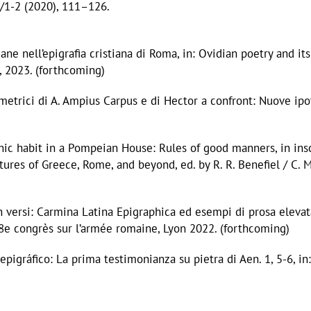
2/1-2 (2020), 111–126.
ane nell’epigrafia cristiana di Roma, in: Ovidian poetry and it
o, 2023. (forthcoming)
i metrici di A. Ampius Carpus e di Hector a confront: Nuove ipo
aphic habit in a Pompeian House: Rules of good manners, in ins
ltures of Greece, Rome, and beyond, ed. by R. R. Benefiel / C. 
 in versi: Carmina Latina Epigraphica ed esempi di prosa elevata
s 8e congrès sur l’armée romaine, Lyon 2022. (forthcoming)
io epigráfico: La prima testimonianza su pietra di Aen. 1, 5-6, 