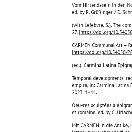
Vom Hirtendasein in den Nor
ed. by R. Grüßinger / D. Sc
(with Lefebvre, S.), The co
27. [
https://doi.org/10.540
CARMEN Communal Art – Reco
[
https://doi.org/10.54050/
(ed.), Carmina Latina Epigr
Temporal developments, reg
empire, in: Carmina Latina 
2023, 1–11.
Oeuvres sculptées à épigram
et romaine, ed. by C. Urlac
Mit CARMEN in die Antike, 