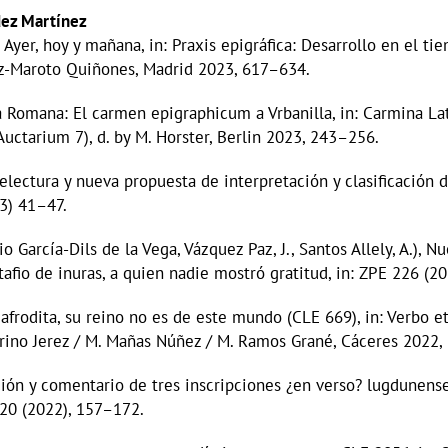
dez Martínez
Ayer, hoy y mañana, in: Praxis epigráfica: Desarrollo en el tiem
ez-Maroto Quiñones, Madrid 2023, 617–634.
a Romana: El carmen epigraphicum a Vrbanilla, in: Carmina La
Auctarium 7), d. by M. Horster, Berlin 2023, 243–256.
, Relectura y nueva propuesta de interpretación y clasificación
23) 41–47.
o García-Dils de la Vega, Vázquez Paz, J., Santos Allely, A.), N
afio de inuras, a quien nadie mostró gratitud, in: ZPE 226 (2
 afrodita, su reino no es de este mundo (CLE 669), in: Verbo 
erino Jerez / M. Mañas Núñez / M. Ramos Grané, Cáceres 2022
ción y comentario de tres inscripciones ¿en verso? lugdunens
 20 (2022), 157–172.