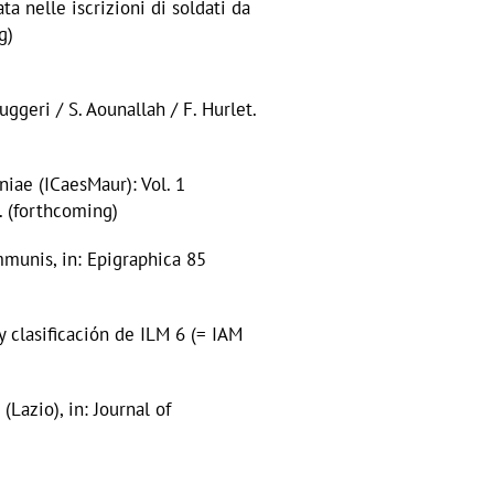
ta nelle iscrizioni di soldati da
g)
uggeri / S. Aounallah / F. Hurlet.
iae (ICaesMaur): Vol. 1
. (forthcoming)
ommunis, in: Epigraphica 85
y clasificación de ILM 6 (= IAM
(Lazio), in: Journal of