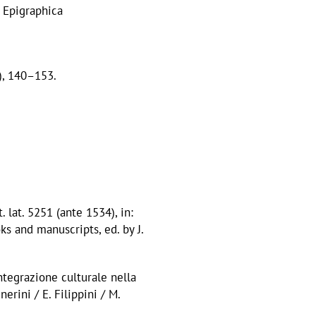
: Epigraphica
), 140–153.
 lat. 5251 (ante 1534), in:
ks and manuscripts, ed. by J.
integrazione culturale nella
erini / E. Filippini / M.