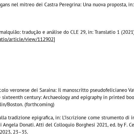
egans nel mitreo dei Castra Peregrina: Una nuova proposta, in
alquião: tradução e análise do CLE 29, in: Translatio 1 (2021
slatio/article/view/112902
]
colo veronese dei Saraina: Il manoscritto pseudofelicianeo Vat.
e sixteenth century: Archaeology and epigraphy in printed boo
lin/Boston. (forthcoming)
ulla tradizione epigrafica, in: L’iscrizione come strumento di 
 Angela Donati. Atti del Colloquio Borghesi 2021, ed. by F. Cen
 2023, 23–35.