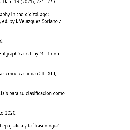
SEBarc 19 (2021), 221–233.
aphy in the digital age:
 ed. by I. Velázquez Soriano /
6.
Epigraphica, ed. by M. Limón
as como carmina (CIL, XIII,
isis para su clasificación como
le 2020.
epigráfica y la “fraseología”