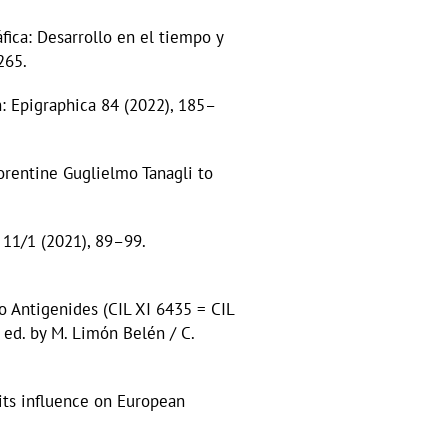
ráfica: Desarrollo en el tiempo y
265.
 in: Epigraphica 84 (2022), 185–
Florentine Guglielmo Tanagli to
M 11/1 (2021), 89–99.
io Antigenides (CIL XI 6435 = CIL
 ed. by M. Limón Belén / C.
its influence on European