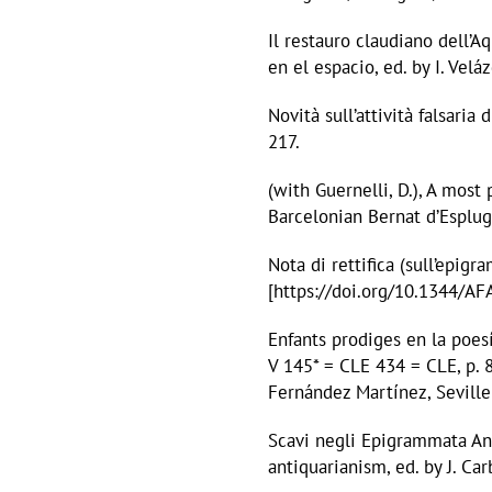
Il restauro claudiano dell’Aq
en el espacio, ed. by I. Ve
Novità sull’attività falsaria
217.
(with Guernelli, D.), A most 
Barcelonian Bernat d’Esplug
Nota di rettifica (sull’epig
[https://doi.org/10.1344/A
Enfants prodiges en la poesí
V 145* = CLE 434 = CLE, p. 8
Fernández Martínez, Sevill
Scavi negli Epigrammata Ant
antiquarianism, ed. by J. C