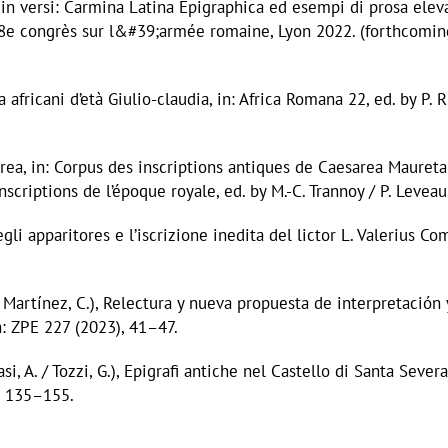
e in versi: Carmina Latina Epigraphica ed esempi di prosa eleva
es 8e congrès sur l&#39;armée romaine, Lyon 2022. (forthcomin
africani d’età Giulio-claudia, in: Africa Romana 22, ed. by P. R
rea, in: Corpus des inscriptions antiques de Caesarea Mauretan
scriptions de l’époque royale, ed. by M.-C. Trannoy / P. Leveau
gli apparitores e l’iscrizione inedita del lictor L. Valerius C
 Martínez, C.), Relectura y nueva propuesta de interpretación 
n: ZPE 227 (2023), 41–47.
i, A. / Tozzi, G.), Epigrafi antiche nel Castello di Santa Severa 
, 135–155.