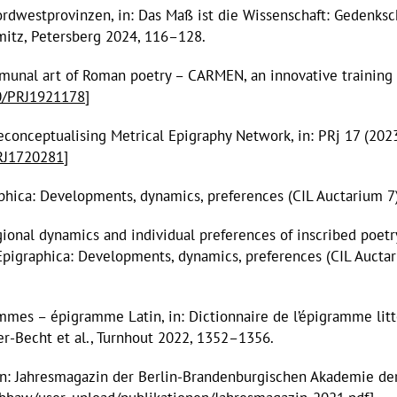
dwestprovinzen, in: Das Maß ist die Wissenschaft: Gedenksch
hmitz, Petersberg 2024, 116–128.
mmunal art of Roman poetry – CARMEN, an innovative training 
50/PRJ1921178
]
nceptualising Metrical Epigraphy Network, in: PRj 17 (2023
PRJ1720281
]
aphica: Developments, dynamics, preferences (CIL Auctarium 7)
ional dynamics and individual preferences of inscribed poetr
Epigraphica: Developments, dynamics, preferences (CIL Auctariu
mes – épigramme Latin, in: Dictionnaire de l’épigramme litté
her-Becht et al., Turnhout 2022, 1352–1356.
in: Jahresmagazin der Berlin-Brandenburgischen Akademie de