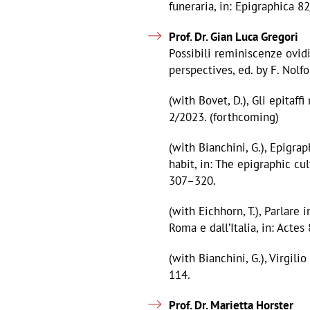
funeraria, in: Epigraphica 8
Prof. Dr. Gian Luca Gregori
Possibili reminiscenze ovidi
perspectives, ed. by F. Nolf
(with Bovet, D.), Gli epitaff
2/2023. (forthcoming)
(with Bianchini, G.), Epigr
habit, in: The epigraphic cu
307–320.
(with Eichhorn, T.), Parlare
Roma e dall’Italia, in: Acte
(with Bianchini, G.), Virgil
114.
Prof. Dr. Marietta Horster